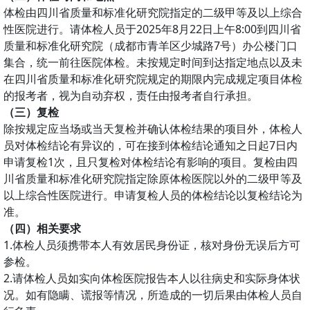
体检由四川省质量和标准化研究院指定的二级甲等及以上综合
性医院进行。请体检人员于2025年8月22日上午8:00到四川省
质量和标准化研究院（成都市青羊区少城路7号）办公楼门口
集合，统一前往医院体检。未按规定时间到达指定地点以及未
在四川省质量和标准化研究院规定的期限内完成规定项目体检
的报考者，视为自动弃权，责任由报考者自行承担。
（三）复检
除按规定应当场或当天复检并确认体检结果的项目外，体检人
员对体检结论有异议的，可在接到体检结论通知之日起7日内
申请复检1次，且只复检对体检结论有影响的项目。复检由四
川省质量和标准化研究院指定除原体检医院以外的二级甲等及
以上综合性医院进行。申请复检人员的体检结论以复检结论为
准。
（四）相关要求
1.体检人员须携带本人有效居民身份证，核对身份无误后方可
参检。
2.请体检人员如实向体检医院报告本人以往病史和实际身体状
况。如有隐瞒、谎报等情况，所造成的一切后果由体检人员自